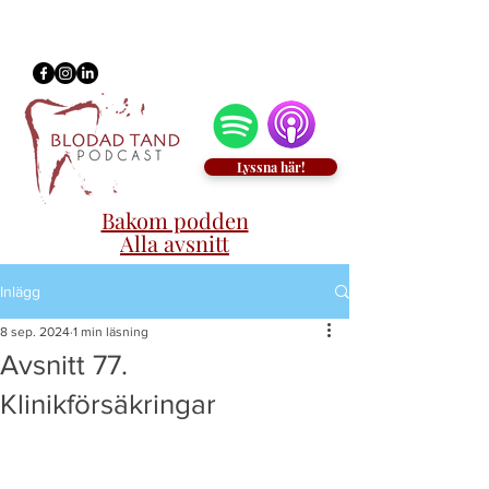
Lyssna här!
Bakom podden
Alla avsnitt
Inlägg
8 sep. 2024
1 min läsning
Avsnitt 77.
Klinikförsäkringar