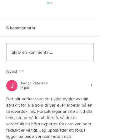
6 kommentarer
Avsnitt 75. Att starta och
Avsnitt 74. Local
Skriv en kommentar...
driva en tandvårdsklinik
anesthesia with p
Stanley Malame
Nyast
Jordan Peterson
17 juli
Det här verkar vara ett riktigt nyttigt avsnitt, 
särskilt för alla som driver eller arbetar på en 
tandvårdsklinik. Försäkringar är inte alltid det 
enklaste området att förstå, så det är 
värdefullt att höra experter förklara vad som 
faktiskt är viktigt. Jag uppskattar att fokus 
ligger på både verksamheten och 