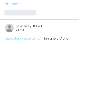
Visa mer
Gilla
Svara
lydiaharve.y50.4.4.4
24 maj
https://keonhacai.camp/
 mình ghé thử cho 
biết vì thấy bạn bè nhắc, chứ cũng không kỳ 
vọng gì nhiều. Mở lên cái là thấy họ ưu tiên 
hiển thị bảng kèo ngay, nhìn khá “thoáng”, 
số liệu nằm theo cột nên liếc phát hiểu luôn. 
Mình để ý phần tỷ lệ kèo cập nhật nhanh, 
kéo xuống là thông tin hiện theo từng khối 
rõ ràng chứ không bị dồn chữ. Trên điện 
thoại cũng dễ xem, không phải zoom tới…
Visa mer
Gilla
Svara
jennysilva3.2.3.12