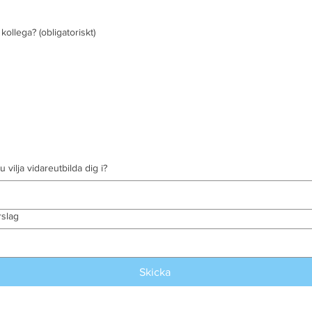
 kollega?
(obligatoriskt)
 vilja vidareutbilda dig i?
rslag
Skicka