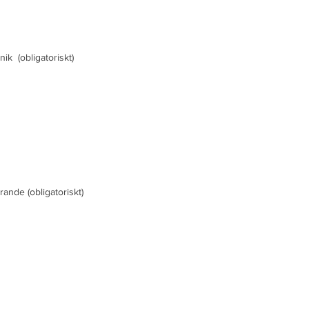
knik
(obligatoriskt)
erande
(obligatoriskt)