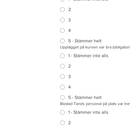
2
3
4
5 - Stämmer helt
Upplägget på kursen var bra
(obligatori
1 - Stämmer inte alls
2
3
4
5 - Stämmer helt
Blodad Tands personal på plats var tre
1 - Stämmer inte alls
2