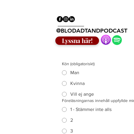
@BLODADTANDPODCAST
Lyssna här!
Kön
(obligatoriskt)
Man
Kvinna
Vill ej ange
Föreläsningarnas innehåll uppfyllde mi
1 - Stämmer inte alls
2
3