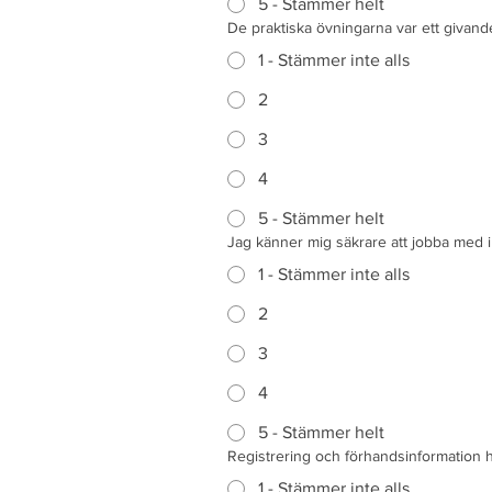
5 - Stämmer helt
De praktiska övningarna var ett giva
1 - Stämmer inte alls
2
3
4
5 - Stämmer helt
Jag känner mig säkrare att jobba med im
1 - Stämmer inte alls
2
3
4
5 - Stämmer helt
Registrering och förhandsinformation h
1 - Stämmer inte alls